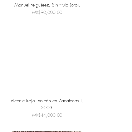
Manuel Felguérez, Sin título (oro).
Price
MX$90,000.00
Vicente Rojo. Volcán en Zacatecas II,
2003.
Price
MX$44,000.00