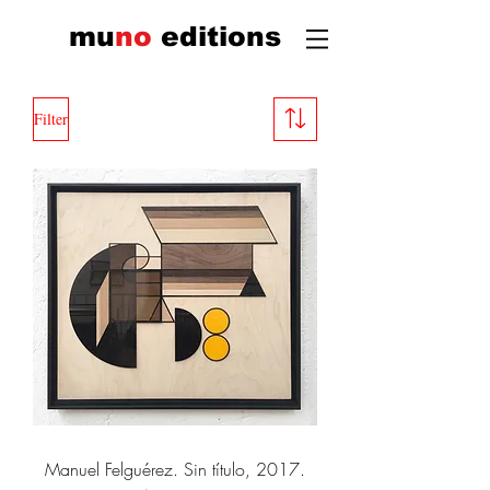
mu
n
o
edi
tions
Filter
Manuel Felguérez. Sin título, 2017.