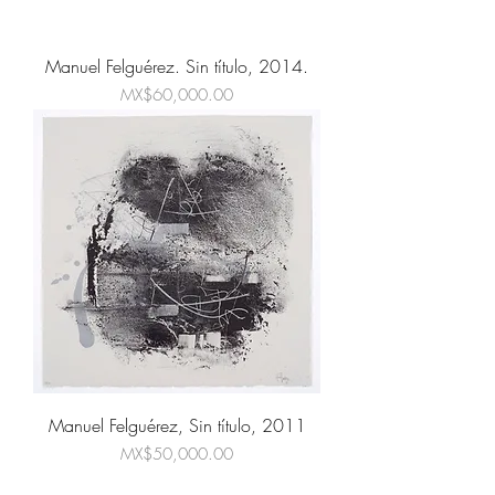
Manuel Felguérez. Sin título, 2014.
Price
MX$60,000.00
Manuel Felguérez, Sin título, 2011
Price
MX$50,000.00