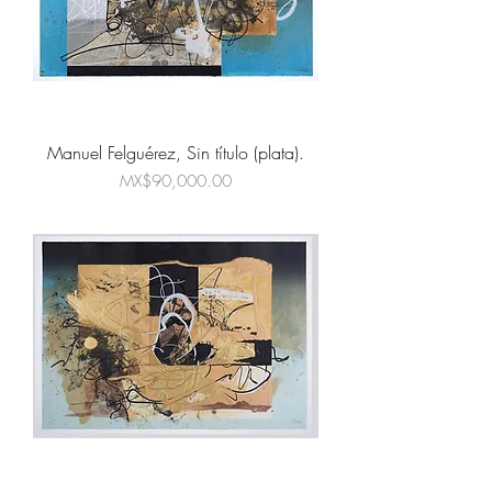
Manuel Felguérez, Sin título (plata).
Price
MX$90,000.00