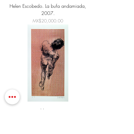
Helen Escobedo. La bufa andamiada,
2007.
Price
MX$20,000.00
Mestiza
Price
MX$6,000.00