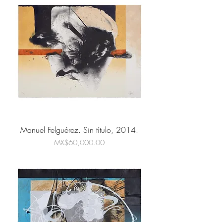
Manuel Felguérez. Sin título, 2014.
Price
MX$60,000.00