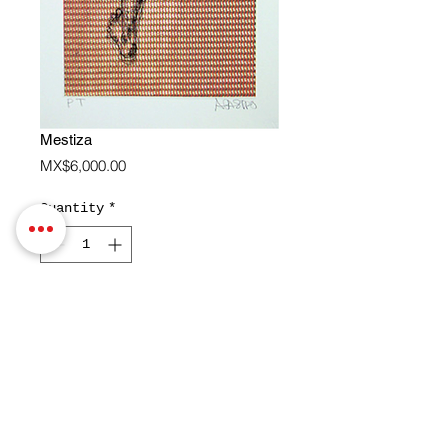
Mestiza
Price
MX$6,000.00
Quantity
*
COMPRAR
2009

Aguafuerte e impresión digital

59 x 29 cm

Papel de 68.5 x 38.5 cm