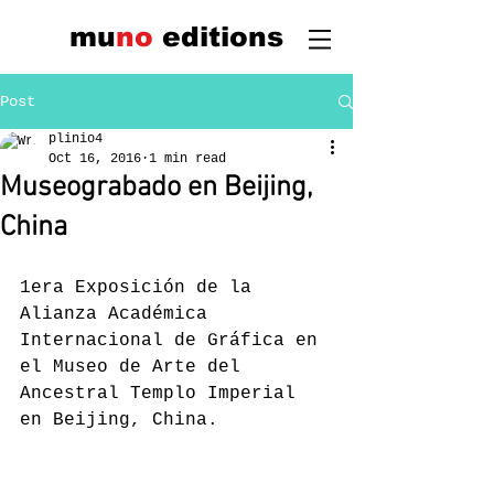
mu
n
o
edi
tions
Post
plinio4
Oct 16, 2016
1 min read
Museograbado en Beijing,
China
1era Exposición de la 
Alianza Académica 
Internacional de Gráfica en 
el Museo de Arte del 
Ancestral Templo Imperial 
en Beijing, China. 