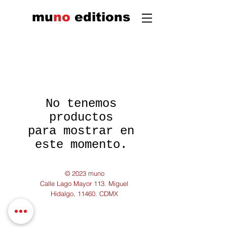
mu
n
o
edi
tions
No tenemos
productos
para mostrar en
este momento.
© 2023 muno
Calle Lago Mayor 113. Miguel
Hidalgo, 11460. CDMX