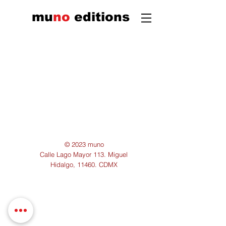
mu
n
o
edi
tions
© 2023 muno
Calle Lago Mayor 113. Miguel
Hidalgo, 11460. CDMX