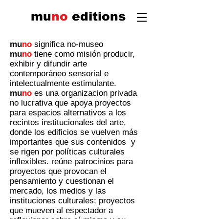
mu
n
o
edi
tions
mu
no
significa no-museo
mu
no
tiene como misión producir,
exhibir y difundir arte
contemporáneo sensorial e
intelectualmente estimulante.
mu
no
es una organizacion privada
no lucrativa que apoya proyectos
para espacios alternativos a los
recintos institucionales del arte,
donde los edificios se vuelven más
importantes que sus contenidos y
se rigen por políticas culturales
inflexibles. reúne patrocinios para
proyectos que provocan el
pensamiento y cuestionan el
mercado, los medios y las
instituciones culturales; proyectos
que mueven al espectador a