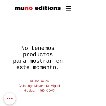
mu
n
o
edi
tions
No tenemos
productos
para mostrar en
este momento.
© 2023 muno
Calle Lago Mayor 113. Miguel
Hidalgo, 11460. CDMX