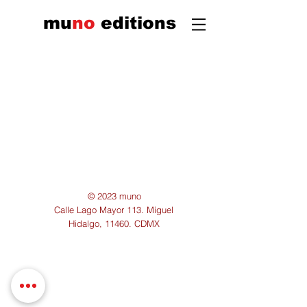
mu
n
o
edi
tions
© 2023 muno
Calle Lago Mayor 113. Miguel
Hidalgo, 11460. CDMX