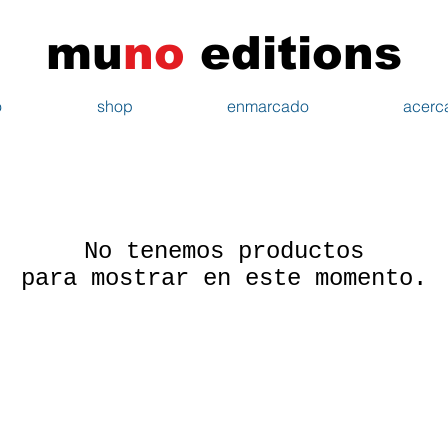
mu
n
o
edi
tions
o
shop
enmarcado
acerc
No tenemos productos
para mostrar en este momento.