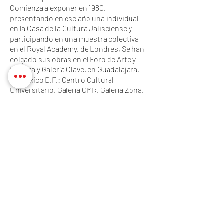
Comienza a exponer en 1980,
presentando en ese año una individual
en la Casa de la Cultura Jalisciense y
participando en una muestra colectiva
en el Royal Academy, de Londres, Se han
colgado sus obras en el Foro de Arte y
Cultura y Galería Clave, en Guadalajara.
En México D.F.: Centro Cultural
Universitario, Galería OMR, Galería Zona,
Galería de Arte Mexicano, Museo de Arte
Moderno, Museo Universitario del
Chopo, Museo de Arte Alvar y Carmen T.
de Carrillo Gil. Expuso también en
Barcelona, España.
Recibió un reconocimiento por parte del
FONCA.
Ha realizado esculturas monumentales
para el Centro Cultural de la U.N.A.M., en
México D.F., Fundación Aceros
Monterrey, Monterrey, N. L. y la Cámara