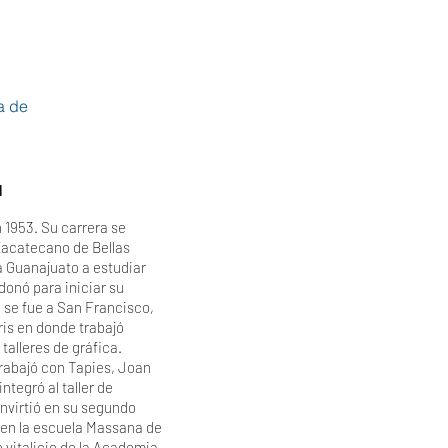
a de
l
 1953. Su carrera se
 Zacatecano de Bellas
a Guanajuato a estudiar
donó para iniciar su
 se fue a San Francisco,
aris en donde trabajó
talleres de gráfica.
rabajó con Tapies, Joan
ntegró al taller de
nvirtió en su segundo
 en la escuela Massana de
vitalicio de la Academia