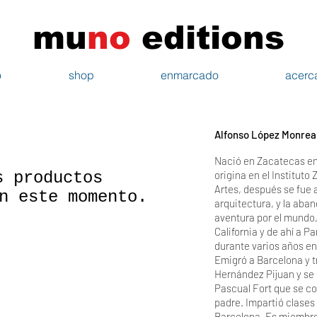
mu
n
o
edi
tions
o
shop
enmarcado
acerc
Alfonso López Monrea
Nació en Zacatecas en
s productos
origina en el Instituto
Artes, después se fue 
n este momento.
arquitectura, y la aban
aventura por el mundo,
California y de ahí a P
durante varios años en 
Emigró a Barcelona y t
Hernández Pijuan y se i
Pascual Fort que se co
padre. Impartió clases
Barcelona. Es miembro 