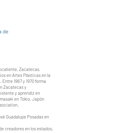
a de
ocaliente, Zacatecas,
ios en Artes Plásticas en la
 Entre 1967 y 1970 forma
 en Zacatecas y
sistente y aprendiz en
amasaki en Tokio, Japón
ssociation.
 José Guadalupe Posadas en
e creadores en los estados,