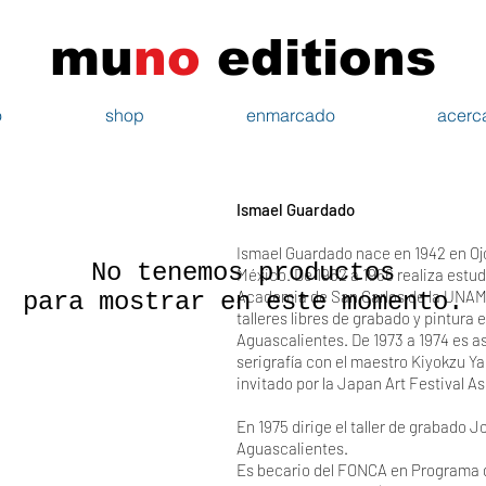
mu
n
o
edi
tions
o
shop
enmarcado
acerc
Ismael Guardado
Ismael Guardado nace en 1942 en Oj
No tenemos productos
México. De 1962 a 1966 realiza estud
Academia de San Carlos de la UNAM.
para mostrar en este momento.
talleres libres de grabado y pintura
Aguascalientes. De 1973 a 1974 es a
serigrafía con el maestro Kiyokzu Y
invitado por la Japan Art Festival A
En 1975 dirige el taller de grabado
Aguascalientes.
Es becario del FONCA en Programa d