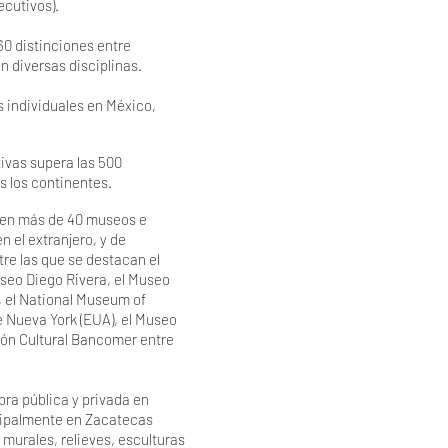
ecutivos).
0 distinciones entre
 diversas disciplinas.
 individuales en México,
ivas supera las 500
s los continentes.
 en más de 40 museos e
en el extranjero, y de
re las que se destacan el
seo Diego Rivera, el Museo
, el National Museum of
de Nueva York (EUA), el Museo
ión Cultural Bancomer entre
bra pública y privada en
ncipalmente en Zacatecas
murales, relieves, esculturas