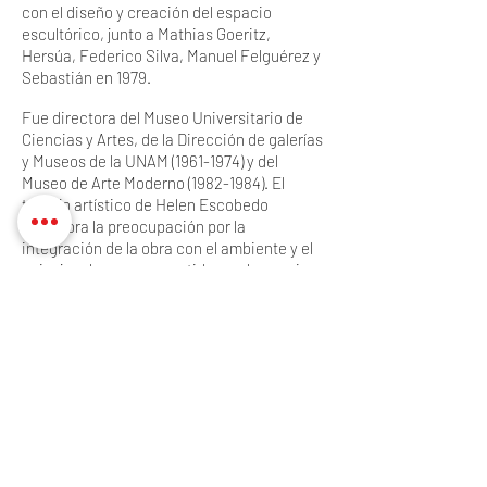
con el diseño y creación del espacio
escultórico, junto a Mathias Goeritz,
Hersúa, Federico Silva, Manuel Felguérez y
Sebastián en 1979.
Fue directora del Museo Universitario de
Ciencias y Artes, de la Dirección de galerías
y Museos de la UNAM
(1961-1974)
y del
Museo de Arte Moderno
(1982-1984)
. El
trabajo artístico de Helen Escobedo
incorpora la preocupación por la
integración de la obra con el ambiente y el
paisaje urbano, y su sentido en el espacio
público.
Links.
http://www.mam.org.mx/index.php?
option=com_content&view=article&id=207
http://www.arts-
history.mx/sitios/index.php?
id_sitio=392120&id_seccion=665865&id_su
bseccion=832482&id_documento=994