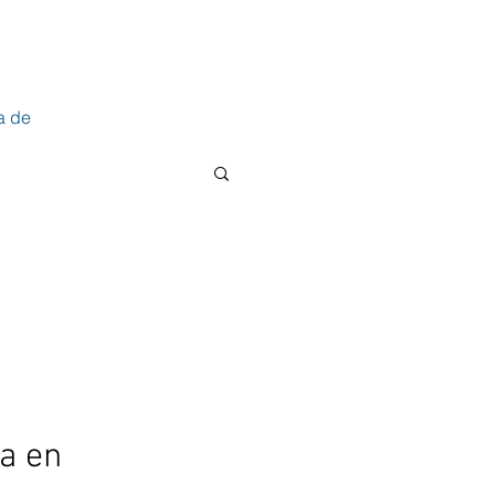
a de
a en