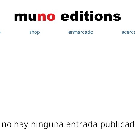
mu
n
o
edi
tions
o
shop
enmarcado
acerc
 no hay ninguna entrada publicad