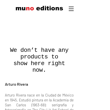
mu
n
o
edi
tions
We don’t have any
products to
show here right
now.
Arturo Rivera
Arturo Rivera nace en la Ciudad de México
en 1945. Estudió pintura en la Academia de
San Carlos (1963-68); serigrafía y
fotoserigrafía en The City Lit Art School de