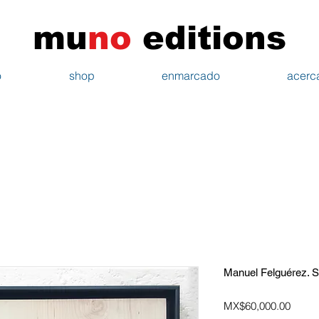
mu
n
o
edi
tions
o
shop
enmarcado
acerc
Manuel Felguérez. Sin
Price
MX$60,000.00