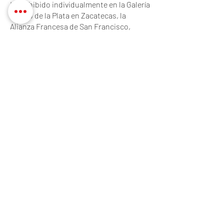
Ha exhibido individualmente en la Galería
Arroyo de la Plata en Zacatecas, la
Alianza Francesa de San Francisco,
California, el Consulado Mexicano en
Los Ángeles, California, el Museo de Arte
Contemporáneo en Aguascalientes, el
Museo Universitario del Chopo en la
Ciudad de México, el Instituto de Artes
Plásticas de la Universidad Veracruzana,
entre muchos otros recintos.
Participa regularmente en bienales de
fotografía, pintura, dibujo y grabado así
como en muestras colectivas
multidisciplinarias.
Originario de Tijuana, estudió la carrera
de grabado ENPEG- INBA La Esmeralda,
de la Ciudad de México y obtuvo la
Licenciatura en Artes Plásticas en el San
Francisco Art Institute, donde