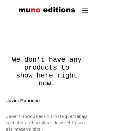
mu
n
o
edi
tions
We don’t have any
products to
show here right
now.
Javier Manrique
Javier Manrique es un artista que trabaja
en distintas disciplinas desde el fresco
a la imagen digital.