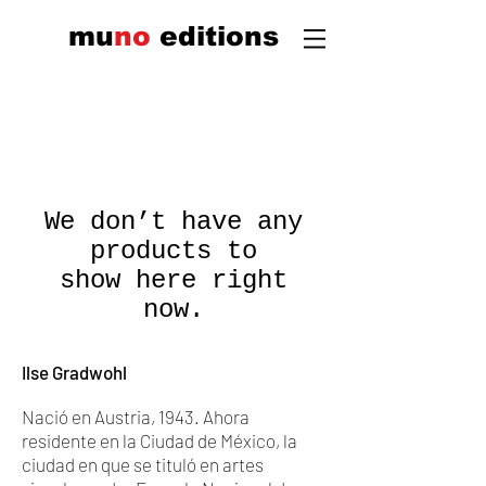
mu
n
o
edi
tions
We don’t have any
products to
show here right
now.
Ilse Gradwohl
Nació en Austria, 1943. Ahora
residente en la Ciudad de México, la
ciudad en que se tituló en artes