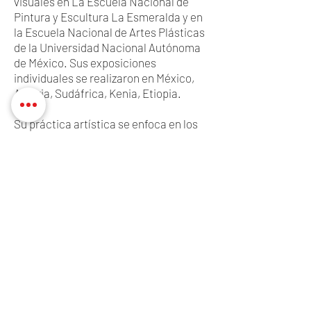
visuales en La Escuela Nacional de
Pintura y Escultura La Esmeralda y en
la Escuela Nacional de Artes Plásticas
de la Universidad Nacional Autónoma
de México. Sus exposiciones
individuales se realizaron en México,
Austria, Sudáfrica, Kenia, Etiopia.
Su práctica artística se enfoca en los
siguientes ámbitos específicos: la
pintura, el monotipo, la gráfica y el
dibujo. En sus obras se nota una
relación con el espacio y el tiempo.
Sus obras se tratan de una
experimentación del espacio, y se nota
una fuerte conexión con la
luminosidad y la atmósfera.
© 2023 muno
Calle Lago Mayor 113. Miguel
Hidalgo, 11460. CDMX