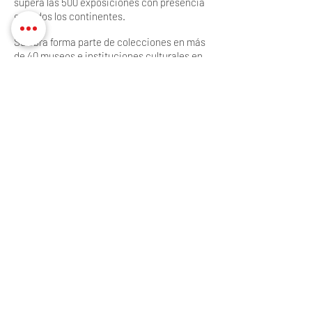
supera las 500 exposiciones con presencia
en todos los continentes.
Su obra forma parte de colecciones en más
de 40 museos e instituciones culturales en
el país y en el extranjero, y de numerosas
colecciones privadas entre las que se
destacan el Museo de Arte Moderno (MAM),
el Museo Diego Rivera, el Museo de Arte
Abstracto Manuel Felguérez, el National
Museum of Modern Art (Irak), la Public
Library de Nueva York (EUA), el Museo
Nacional de la Estampa y la Fundación
Cultural Bancomer entre otros.
Desde 1969 a la fecha ha realizado obra
pública y privada en varios estados de la
República principalmente en Zacatecas
donde suman más de 25 obras entre
murales, relieves, esculturas y vitrales.
© 2023 muno
Calle Lago Mayor 113. Miguel