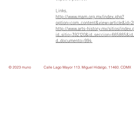
Links.
http://www.mam.org.mx/index.php?
option=com_content&view=article&id=2
http://www.arts-history.mx/sitios/index.
id_sitio=392120&id_seccion=665865&i
d_documento=994
© 2023 muno
Calle Lago Mayor 113. Miguel Hidalgo, 11460. CDMX