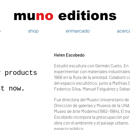
mu
n
o
edi
tions
o
shop
enmarcado
acerc
Helen Escobedo
Estudió escultura con Germán Cueto. En
experimentar con materiales industriales
y products
1968 en la Ruta de la amistad. Colaboró c
del espacio escultórico, junto a Mathias 
ht now.
Federico Silva, Manuel Felguérez y Sebas
Fue directora del Museo Universitario de 
Dirección de galerías y Museos de la UNAM
Museo de Arte Moderno (1982-1984). El tra
Escobedo incorpora la preocupación por l
obra con el ambiente y el paisaje urbano, 
espacio público.