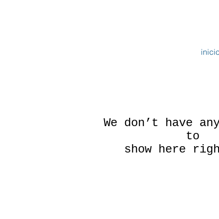
inici
We don’t have an
to
show here rig