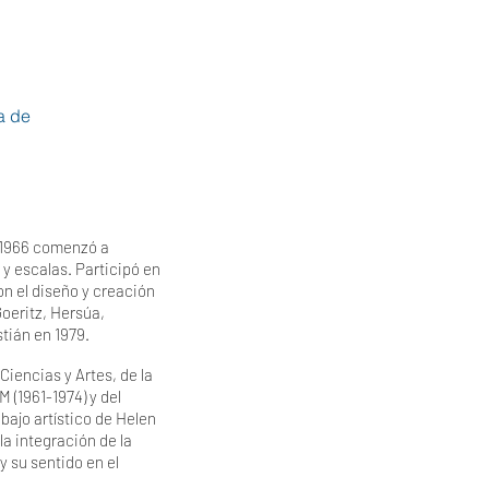
a de
 1966 comenzó a
 y escalas. Participó en
on el diseño y creación
Goeritz, Hersúa,
tián en 1979.
Ciencias y Artes, de la
 (1961-1974) y del
bajo artístico de Helen
a integración de la
y su sentido en el