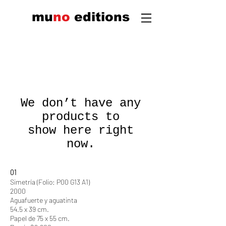
mu
n
o
edi
tions
We don’t have any
products to
show here right
now.
01
Simetría (Folio: P00 G13 A1)
2000
Aguafuerte y aguatinta
54.5 x 39 cm.
Papel de 75 x 55 cm.