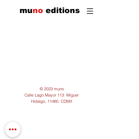
mu
n
o
edi
tions
© 2023 muno
Calle Lago Mayor 113. Miguel
Hidalgo, 11460. CDMX