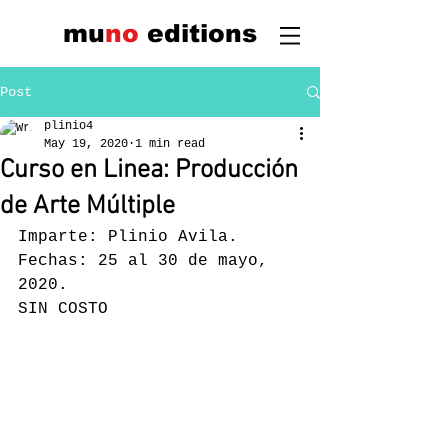
mu
n
o
edi
tions
Post
plinio4
May 19, 2020
1 min read
Curso en Linea: Producción
de Arte Múltiple
Imparte: Plinio Avila.
Fechas: 25 al 30 de mayo, 
2020.
SIN COSTO